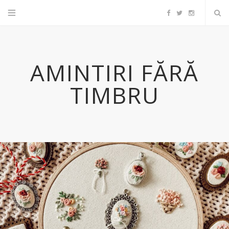
F
T
I
a
w
n
AMINTIRI FĂRĂ
c
i
s
TIMBRU
e
t
t
b
t
a
o
e
g
o
r
r
k
a
m