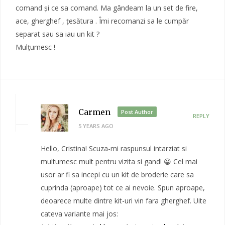
comand și ce sa comand. Ma gândeam la un set de fire,
ace, gherghef , țesătura . Îmi recomanzi sa le cumpăr
separat sau sa iau un kit ?
Mulțumesc !
Carmen
Post Author
REPLY
5 YEARS AGO
Hello, Cristina! Scuza-mi raspunsul intarziat si
multumesc mult pentru vizita si gand! 😀 Cel mai
usor ar fi sa incepi cu un kit de broderie care sa
cuprinda (aproape) tot ce ai nevoie. Spun aproape,
deoarece multe dintre kit-uri vin fara gherghef. Uite
cateva variante mai jos: