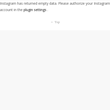
Instagram has returned empty data. Please authorize your Instagram
e
account in the
plugin settings
.
s
Top