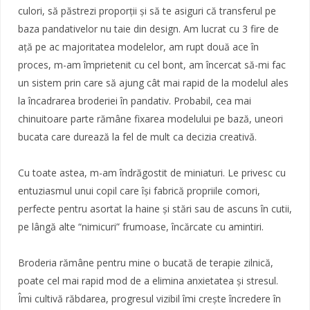
culori, să păstrezi proporții și să te asiguri că transferul pe
baza pandativelor nu taie din design. Am lucrat cu 3 fire de
ață pe ac majoritatea modelelor, am rupt două ace în
proces, m-am împrietenit cu cel bont, am încercat să-mi fac
un sistem prin care să ajung cât mai rapid de la modelul ales
la încadrarea broderiei în pandativ. Probabil, cea mai
chinuitoare parte rămâne fixarea modelului pe bază, uneori
bucata care durează la fel de mult ca decizia creativă.
Cu toate astea, m-am îndrăgostit de miniaturi. Le privesc cu
entuziasmul unui copil care își fabrică propriile comori,
perfecte pentru asortat la haine și stări sau de ascuns în cutii,
pe lângă alte “nimicuri” frumoase, încărcate cu amintiri.
Broderia rămâne pentru mine o bucată de terapie zilnică,
poate cel mai rapid mod de a elimina anxietatea și stresul.
Îmi cultivă răbdarea, progresul vizibil îmi crește încredere în