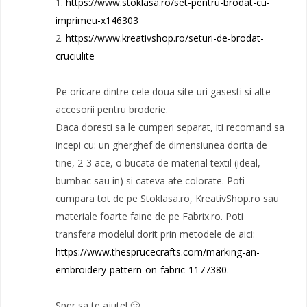
1.
https://www.stoklasa.ro/set-pentru-brodat-cu-
imprimeu-x146303
2.
https://www.kreativshop.ro/seturi-de-brodat-
cruciulite
Pe oricare dintre cele doua site-uri gasesti si alte
accesorii pentru broderie.
Daca doresti sa le cumperi separat, iti recomand sa
incepi cu: un gherghef de dimensiunea dorita de
tine, 2-3 ace, o bucata de material textil (ideal,
bumbac sau in) si cateva ate colorate. Poti
cumpara tot de pe Stoklasa.ro, KreativShop.ro sau
materiale foarte faine de pe Fabrix.ro. Poti
transfera modelul dorit prin metodele de aici:
https://www.thesprucecrafts.com/marking-an-
embroidery-pattern-on-fabric-1177380
.
Sper sa te ajute! 🙂