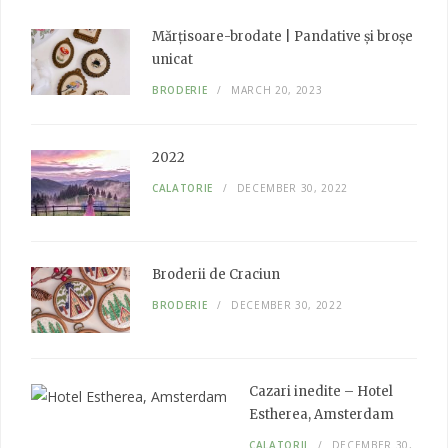
o
e
g
d
o
r
r
I
Mărțisoare-brodate | Pandative și broșe
k
a
n
unicat
m
BRODERIE
MARCH 20, 2023
2022
CALATORIE
DECEMBER 30, 2022
Broderii de Craciun
BRODERIE
DECEMBER 30, 2022
Cazari inedite – Hotel
Estherea, Amsterdam
CALATORII
DECEMBER 30,