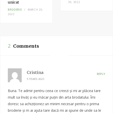
unicat
30, 2022
BRODERIE
MARCH 20,
2023
2
Comments
Cristina
REPLY
5 YEARS AGO
Buna. Te admir pentru ceea ce creezi și mi ar plăcea tare
mult sa învăț și eu măcar puțin din arta brodatului. Îmi
doresc sa achiziționez un minim necesar pentru o prima
broderie și m ai ajuta tare dacă mi ai spune de unde sa le