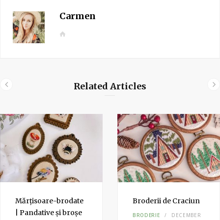
Carmen
W
e
b
s
i
Related Articles
t
e
Mărțisoare-brodate
Broderii de Craciun
| Pandative și broșe
BRODERIE
DECEMBER