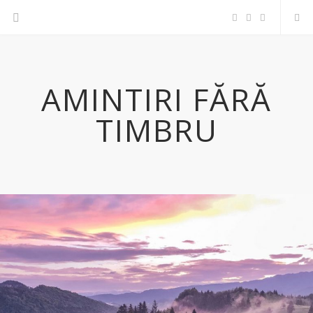
F
T
I
a
w
n
AMINTIRI FĂRĂ
c
i
s
TIMBRU
e
t
t
b
t
a
o
e
g
o
r
r
k
a
m