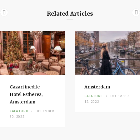
s
i
Related Articles
t
e
Cazari inedite –
Amsterdam
Hotel Estherea,
CALATORII
DECEMBER
Amsterdam
12, 2022
CALATORII
DECEMBER
30, 2022