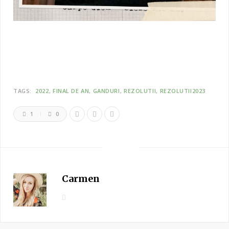
TAGS:
2022
FINAL DE AN
GANDURI
REZOLUTII
REZOLUTII2023
1
0
Carmen
W
e
b