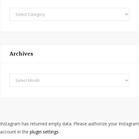
C
a
t
e
g
o
Archives
r
i
e
A
s
r
c
h
i
v
Instagram has returned empty data. Please authorize your Instagram
e
account in the
plugin settings
.
s