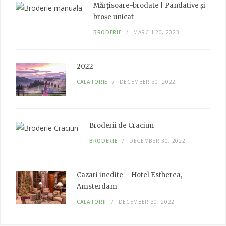
o
r
r
I
Mărțisoare-brodate | Pandative și
k
a
n
broșe unicat
m
BRODERIE
MARCH 20, 2023
2022
CALATORIE
DECEMBER 30, 2022
Broderii de Craciun
BRODERIE
DECEMBER 30, 2022
Cazari inedite – Hotel Estherea,
Amsterdam
CALATORII
DECEMBER 30, 2022