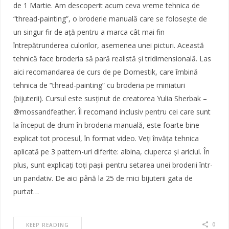
de 1 Martie. Am descoperit acum ceva vreme tehnica de
“thread-painting”, o broderie manuală care se folosește de
un singur fir de ață pentru a marca cât mai fin
întrepătrunderea culorilor, asemenea unei picturi. Această
tehnică face broderia să pară realistă și tridimensională. Las
aici recomandarea de curs de pe Domestik, care îmbină
tehnica de “thread-painting” cu broderia pe miniaturi
(bijuterii). Cursul este susținut de creatorea Yulia Sherbak –
@mossandfeather. Îl recomand inclusiv pentru cei care sunt
la început de drum în broderia manuală, este foarte bine
explicat tot procesul, în format video. Veți învăța tehnica
aplicată pe 3 pattern-uri diferite: albina, ciuperca și ariciul. În
plus, sunt explicați toți pașii pentru setarea unei broderii într-
un pandativ. De aici până la 25 de mici bijuterii gata de
purtat…
0
KEEP READING