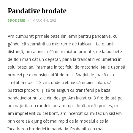
Pandative brodate
BRODERIE
MARCH 4, 2021
Am cumpărat primele baze din lemn pentru pandative, cu
gândul că seamănă cu mici rame de tablouri. La o lună
distanță, am ajuns la 40 de miniaturi brodate, de la buchete
de flori mari cât un degetar, până la trandafiri volumetrici în
stilul brazilian, înrămate în tot felul de materiale. Nu e ușor să
brodezi pe dimensiuni atât de mici. Spațiul de joacă este
limitat la doar 2-3 cm, unde trebuie să îmbini culori, să
păstrezi proporții și să te asiguri că transferul pe baza
pandativelor nu taie din design. Am lucrat cu 3 fire de ață pe
ac majoritatea modelelor, am rupt două ace în proces, m-
am împrietenit cu cel bont, am încercat să-mi fac un sistem
prin care să ajung cât mai rapid de la modelul ales la
încadrarea broderiei în pandativ. Probabil, cea mai