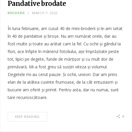
Pandative brodate
BRODERIE
MARCH 7, 2022
În luna februarie, am cusut 40 de mini-broderii și le-am setat
în 40 de pandative și broșe. Nu am numărat orele, dar au
fost multe și toate au arătat cam la fel. Cu ochii și gândul la
flori, ace înfipte în mânerul fotoliului, ațe împrăștiate peste
tot, lipici pe degete, funde de mărțișor și cu mult dor de
primăvară. Mi-a fost greu să susțin viteza și volumul.
Degetele mi-au cerut pauze. Și ochii, uneori. Dar am prins
elan de la atâtea cuvinte frumoase, de la cât entuziasm și
bucurie am oferit și primit. Pentru asta, dar nu numai, sunt
tare recunoscătoare.
0
KEEP READING