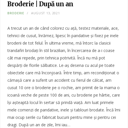
Broderie | După un an
BRODERIE
AUGUST 13, 2021
A trecut un an de când colorez cu ață, testez materiale, ace,
tehnici de cusut, înrămez, lipesc în pandative și fixez pe inele
broderii de tot felul. În ultima vreme, mă întorc la clasicii
trandafiri brodați în stil brazilian, în încercarea de a-i coase
cât mai repede, prin tehnica potrivită. Încă nu mă pot
despărți de florile sălbatice. Le-aș desena cu acul pe toate
obiectele care mă înconjoară. Între timp, am recondiționat o
cămașă care a suferit un accident cu fierul de călcat, am
cusut 10 ore o broderie pe o rochie, am primit de la mama o
icoană veche de peste 100 de ani, cu broderie pe hârtie, care
își așteaptă locul în sertar să prindă viață. Am luat primele
mele comenzi de pandative, inele și tablouri brodate. Încă îmi
mai ocup serile cu fabricat bucurii pentru mine și pentru cei
dragi. După un an de zile, îmi iau…