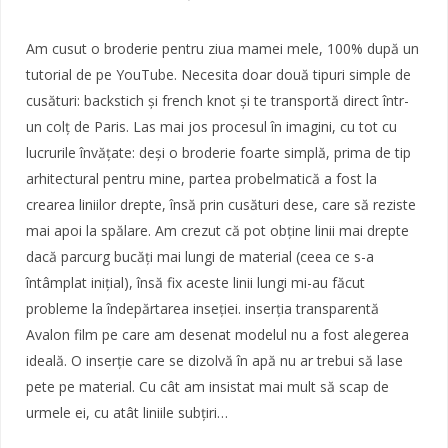
Am cusut o broderie pentru ziua mamei mele, 100% după un
tutorial de pe YouTube. Necesita doar două tipuri simple de
cusături: backstich și french knot și te transportă direct într-
un colț de Paris. Las mai jos procesul în imagini, cu tot cu
lucrurile învățate: deși o broderie foarte simplă, prima de tip
arhitectural pentru mine, partea probelmatică a fost la
crearea liniilor drepte, însă prin cusături dese, care să reziste
mai apoi la spălare. Am crezut că pot obține linii mai drepte
dacă parcurg bucăți mai lungi de material (ceea ce s-a
întâmplat inițial), însă fix aceste linii lungi mi-au făcut
probleme la îndepărtarea inseției. inserția transparentă
Avalon film pe care am desenat modelul nu a fost alegerea
ideală. O inserție care se dizolvă în apă nu ar trebui să lase
pete pe material. Cu cât am insistat mai mult să scap de
urmele ei, cu atât liniile subțiri…