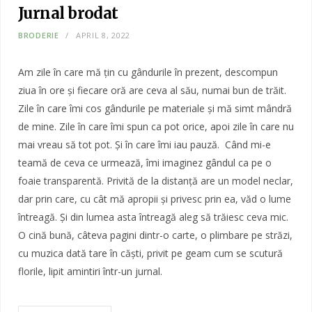
Jurnal brodat
BRODERIE
APRIL 8, 2022
Am zile în care mă țin cu gândurile în prezent, descompun
ziua în ore și fiecare oră are ceva al său, numai bun de trăit.
Zile în care îmi cos gândurile pe materiale și mă simt mândră
de mine. Zile în care îmi spun ca pot orice, apoi zile în care nu
mai vreau să tot pot. Și în care îmi iau pauză. Când mi-e
teamă de ceva ce urmează, îmi imaginez gândul ca pe o
foaie transparentă. Privită de la distanță are un model neclar,
dar prin care, cu cât mă apropii și privesc prin ea, văd o lume
întreagă. Și din lumea asta întreagă aleg să trăiesc ceva mic.
O cină bună, câteva pagini dintr-o carte, o plimbare pe străzi,
cu muzica dată tare în căști, privit pe geam cum se scutură
florile, lipit amintiri într-un jurnal.