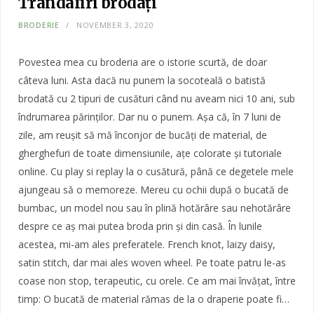
Trandafiri brodați
BRODERIE
NOVEMBER 3, 2020
Povestea mea cu broderia are o istorie scurtă, de doar
câteva luni. Asta dacă nu punem la socoteală o batistă
brodată cu 2 tipuri de cusături când nu aveam nici 10 ani, sub
îndrumarea părinților. Dar nu o punem. Așa că, în 7 luni de
zile, am reușit să mă înconjor de bucăți de material, de
gherghefuri de toate dimensiunile, ațe colorate și tutoriale
online. Cu play si replay la o cusătură, până ce degetele mele
ajungeau să o memoreze. Mereu cu ochii după o bucată de
bumbac, un model nou sau în plină hotărâre sau nehotărâre
despre ce aș mai putea broda prin și din casă. În lunile
acestea, mi-am ales preferatele. French knot, laizy daisy,
satin stitch, dar mai ales woven wheel. Pe toate patru le-as
coase non stop, terapeutic, cu orele. Ce am mai învățat, între
timp: O bucată de material rămas de la o draperie poate fi…