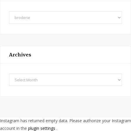
C
a
t
e
g
o
Archives
r
i
e
A
s
r
c
h
i
v
Instagram has returned empty data. Please authorize your Instagram
e
account in the
plugin settings
.
s