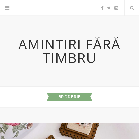
F
T
I
a
w
n
AMINTIRI FĂRĂ
c
i
s
TIMBRU
e
t
t
b
t
a
o
e
g
BRODERIE
o
r
r
k
a
m