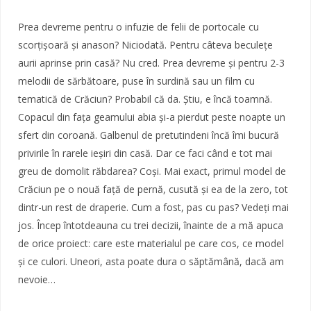
Prea devreme pentru o infuzie de felii de portocale cu
scorțișoară și anason? Niciodată. Pentru câteva beculețe
aurii aprinse prin casă? Nu cred. Prea devreme și pentru 2-3
melodii de sărbătoare, puse în surdină sau un film cu
tematică de Crăciun? Probabil că da. Știu, e încă toamnă.
Copacul din fața geamului abia și-a pierdut peste noapte un
sfert din coroană. Galbenul de pretutindeni încă îmi bucură
privirile în rarele ieșiri din casă. Dar ce faci când e tot mai
greu de domolit răbdarea? Coși. Mai exact, primul model de
Crăciun pe o nouă față de pernă, cusută și ea de la zero, tot
dintr-un rest de draperie. Cum a fost, pas cu pas? Vedeți mai
jos. Încep întotdeauna cu trei decizii, înainte de a mă apuca
de orice proiect: care este materialul pe care cos, ce model
și ce culori. Uneori, asta poate dura o săptămână, dacă am
nevoie…