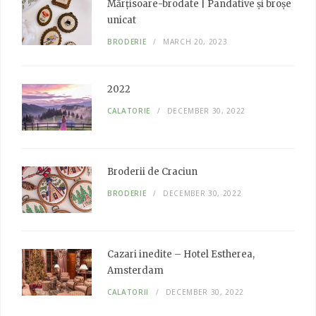
o
r
r
I
Mărțisoare-brodate | Pandative și broșe
k
a
n
unicat
m
BRODERIE
MARCH 20, 2023
2022
CALATORIE
DECEMBER 30, 2022
Broderii de Craciun
BRODERIE
DECEMBER 30, 2022
Cazari inedite – Hotel Estherea,
Amsterdam
CALATORII
DECEMBER 30, 2022