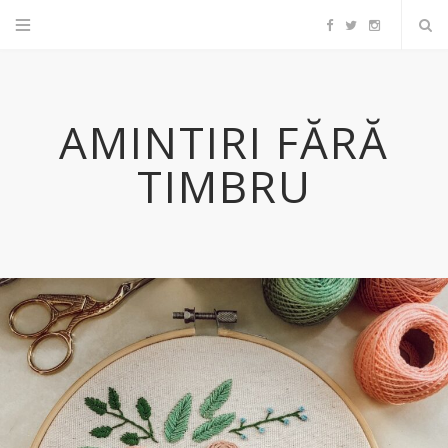
F
T
I
a
w
n
AMINTIRI FĂRĂ
c
i
s
TIMBRU
e
t
t
b
t
a
o
e
g
o
r
r
k
a
m