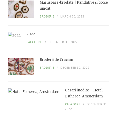
o
r
r
I
Mărțisoare-brodate | Pandative și broșe
k
a
n
unicat
m
BRODERIE
MARCH 20, 2023
2022
CALATORIE
DECEMBER 30, 2022
Broderii de Craciun
BRODERIE
DECEMBER 30, 2022
Cazari inedite – Hotel
Estherea, Amsterdam
CALATORII
DECEMBER 30,
2022