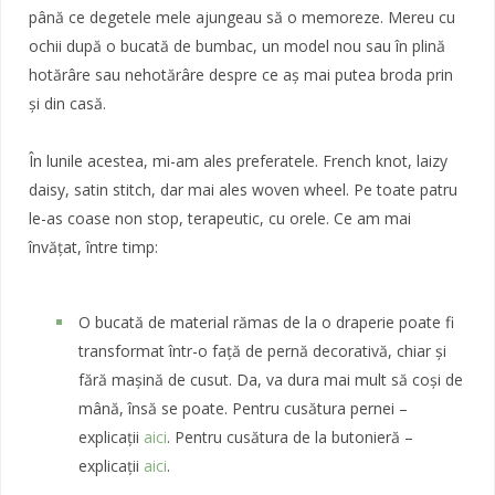
până ce degetele mele ajungeau să o memoreze. Mereu cu
ochii după o bucată de bumbac, un model nou sau în plină
hotărâre sau nehotărâre despre ce aș mai putea broda prin
și din casă.
În lunile acestea, mi-am ales preferatele. French knot, laizy
daisy, satin stitch, dar mai ales woven wheel. Pe toate patru
le-as coase non stop, terapeutic, cu orele. Ce am mai
învățat, între timp:
O bucată de material rămas de la o draperie poate fi
transformat într-o față de pernă decorativă, chiar și
fără mașină de cusut. Da, va dura mai mult să coși de
mână, însă se poate. Pentru cusătura pernei –
explicații
aici
. Pentru cusătura de la butonieră –
explicații
aici
.