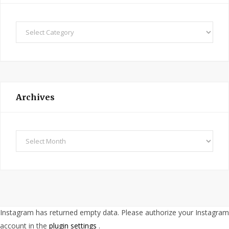
C
a
t
e
g
o
Archives
r
i
e
A
s
r
c
h
i
v
Instagram has returned empty data. Please authorize your Instagram
e
account in the
plugin settings
.