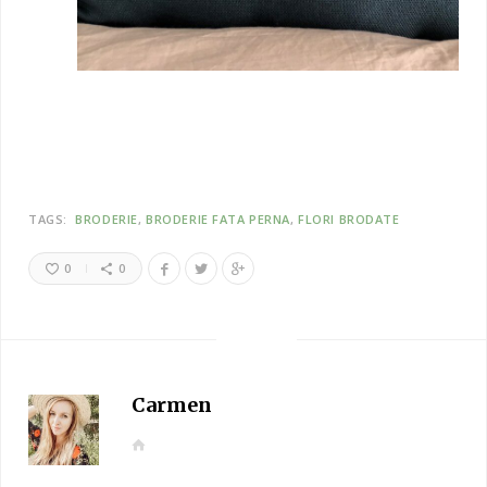
TAGS:
BRODERIE
BRODERIE FATA PERNA
FLORI BRODATE
0
0
Carmen
W
e