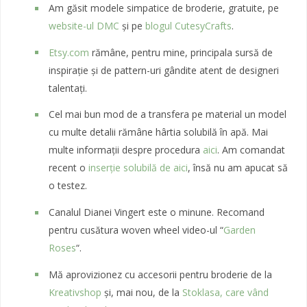
Am găsit modele simpatice de broderie, gratuite, pe
website-ul DMC
și pe
blogul CutesyCrafts
.
Etsy.com
rămâne, pentru mine, principala sursă de
inspirație și de pattern-uri gândite atent de designeri
talentați.
Cel mai bun mod de a transfera pe material un model
cu multe detalii rămâne hârtia solubilă în apă. Mai
multe informații despre procedura
aici
. Am comandat
recent o
inserție solubilă de aici
, însă nu am apucat să
o testez.
Canalul Dianei Vingert este o minune. Recomand
pentru cusătura woven wheel video-ul “
Garden
Roses
“.
Mă aprovizionez cu accesorii pentru broderie de la
Kreativshop
și, mai nou, de la
Stoklasa, care vând