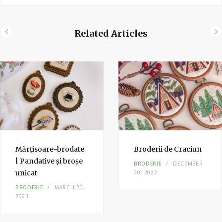
b
s
i
Related Articles
t
e
Mărțisoare-brodate
Broderii de Craciun
| Pandative și broșe
BRODERIE
DECEMBER
unicat
30, 2022
BRODERIE
MARCH 20,
2023