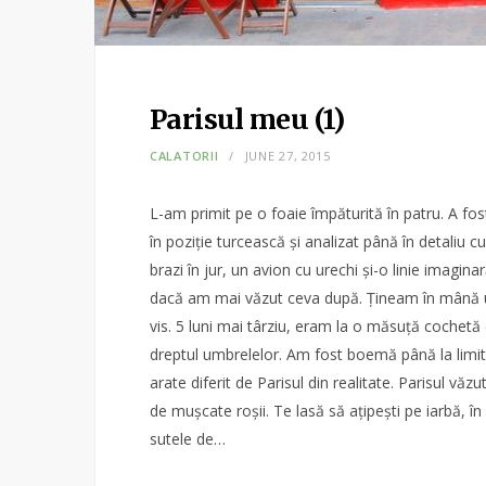
Parisul meu (1)
CALATORII
JUNE 27, 2015
L-am primit pe o foaie împăturită în patru. A fo
în poziție turcească și analizat până în detaliu c
brazi în jur, un avion cu urechi și-o linie imagin
dacă am mai văzut ceva după. Țineam în mână u
vis. 5 luni mai târziu, eram la o măsuță cochetă d
dreptul umbrelelor. Am fost boemă până la limit
arate diferit de Parisul din realitate. Parisul vă
de mușcate roșii. Te lasă să ațipești pe iarbă, î
sutele de…