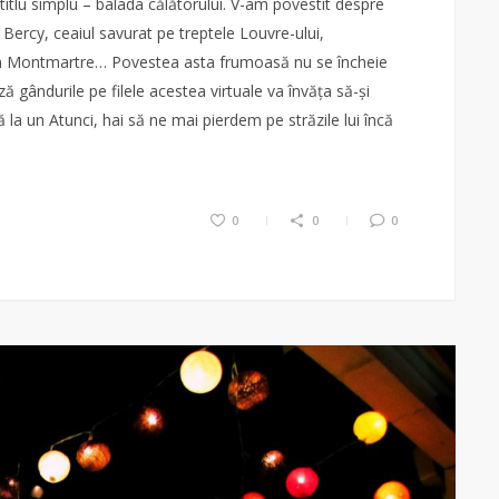
itlu simplu – balada călătorului. V-am povestit despre
 Bercy, ceaiul savurat pe treptele Louvre-ului,
 din Montmartre… Povestea asta frumoasă nu se încheie
ă gândurile pe filele acestea virtuale va învăța să-și
 la un Atunci, hai să ne mai pierdem pe străzile lui încă
0
0
0