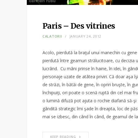
Paris – Des vitrines
CALATORII
JANUARY 24, 2012
Acolo, pierdută la braţul unui manechin cu gene de
pierdută între geamuri strălucitoare, cu decizia
lucrând. Cu mâni prinse în haine, în idei, în gând
personaje uzate de atâtea priviri. Că doar aşa îş
de străzi, în bătăi de gene, în opriri bruşte, în g
închipuiţi, ori poate o scenă ruptă din cel mai f
o lumină difuză pot ajuta o rochie diafană să-şi 
gândită strategic îmi şade în dreapta, loc de păs
mai se izbesc, din când în când, de geamul de l
KEEP READING