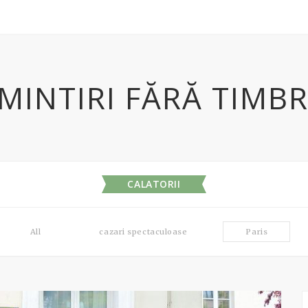
MINTIRI FĂRĂ TIMB
CALATORII
All
cazari spectaculoase
Paris