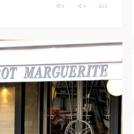
0
0
0