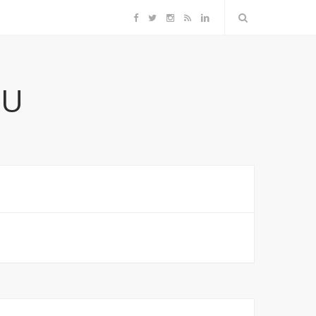
F
T
I
R
L
a
w
n
S
i
RU
c
i
s
S
n
e
t
t
k
b
t
a
e
o
e
g
d
o
r
r
I
k
a
n
m