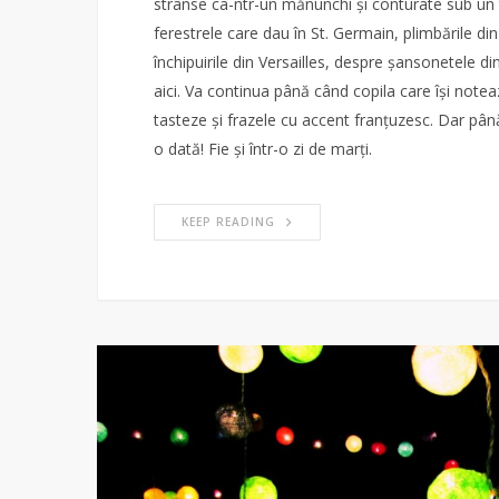
strânse ca-ntr-un mănunchi și conturate sub un t
ferestrele care dau în St. Germain, plimbările din
închipuirile din Versailles, despre șansonetele
aici. Va continua până când copila care își noteaz
tasteze și frazele cu accent franțuzesc. Dar până
o dată! Fie și într-o zi de marți.
KEEP READING