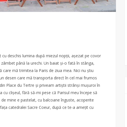
st cu deschis lumina după miezul nopții, așezat pe covor
u zâmbet până la urechi. Un baiat și-o fată în stânga,
ară care mă trimitea la Paris de ziua mea. Nici nu știu
n desen care mă transporta direct în cel mai frumos
in Place du Tertre și priveam artiștii strânși mușuroi în
a cu clișeul, fără să-mi pese că Parisul meu începe să
zut de mine e pastelat, cu balcoane înguste, acoperite
n fața catedralei Sacre Coeur, după ce te-a amețit cu