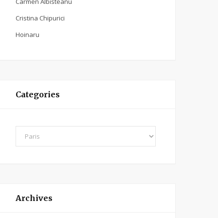
Carmen Albisteanu
Cristina Chipurici
Hoinaru
Categories
C
a
t
e
g
o
Archives
r