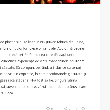
 plastic şi buze lipite în nu-ştiu-ce fabrică din China,
 umbrelor, culorilor, pieselor centrale. Acolo mă vedeam
uri de trecători. Să fiu eu cea care dă viaţă unor
i cuantifică experienţa de viaţă manechinele privitoare
uri căscate. Să compun, pe rând, arii clasice cu tenori
rumos vis din copilările, în care bomboanele glazurate şi
găsească stăpâna. N-a fost să fie. Singura vitrină
trat suveniruri colorate, văzute doar de pescăruşii care
a 9. Dacă…
0
0
1