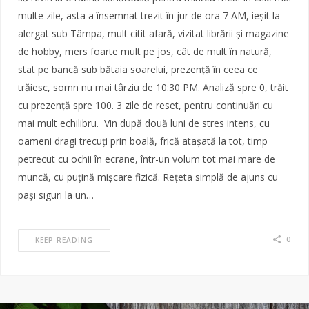
multe zile, asta a însemnat trezit în jur de ora 7 AM, ieșit la
alergat sub Tâmpa, mult citit afară, vizitat librării și magazine
de hobby, mers foarte mult pe jos, cât de mult în natură,
stat pe bancă sub bătaia soarelui, prezență în ceea ce
trăiesc, somn nu mai târziu de 10:30 PM. Analiză spre 0, trăit
cu prezență spre 100. 3 zile de reset, pentru continuări cu
mai mult echilibru. Vin după două luni de stres intens, cu
oameni dragi trecuți prin boală, frică atașată la tot, timp
petrecut cu ochii în ecrane, într-un volum tot mai mare de
muncă, cu puțină mișcare fizică. Rețeta simplă de ajuns cu
pași siguri la un…
0
KEEP READING