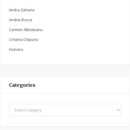
Andra Zaharia
Andrei Rosca
Carmen Albisteanu
Cristina Chipurici
Hoinaru
Categories
C
a
t
e