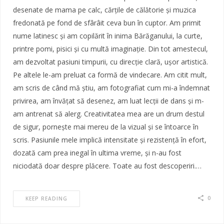
desenate de mama pe calc, cărțile de călătorie și muzica
fredonată pe fond de sfârâit ceva bun în cuptor. Am primit
nume latinesc și am copilărit în inima Bărăganului, la curte,
printre pomi, pisici și cu multă imaginație. Din tot amestecul,
am dezvoltat pasiuni timpurii, cu direcție clară, ușor artistică.
Pe altele le-am preluat ca formă de vindecare. Am citit mult,
am scris de când mă știu, am fotografiat cum mi-a îndemnat
privirea, am învățat să desenez, am luat lecții de dans și m-
am antrenat să alerg. Creativitatea mea are un drum destul
de sigur, pornește mai mereu de la vizual și se întoarce în
scris. Pasiunile mele implică intensitate și rezistență în efort,
dozată cam prea inegal în ultima vreme, și n-au fost
niciodată doar despre plăcere. Toate au fost descoperiri.…
0
KEEP READING