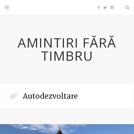
F
T
I
a
w
n
AMINTIRI FĂRĂ
c
i
s
TIMBRU
e
t
t
b
t
a
o
e
g
Autodezvoltare
o
r
r
k
a
m