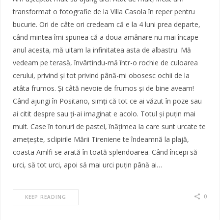
transformat o fotografie de la Villa Casola în reper pentru
bucurie. Ori de câte ori credeam că e la 4 luni prea departe,
când mintea îmi spunea că a doua amânare nu mai încape
anul acesta, mă uitam la infinitatea asta de albastru. Mă
vedeam pe terasă, învârtindu-mă într-o rochie de culoarea
cerului, privind și tot privind până-mi obosesc ochii de la
atâta frumos. Și câtă nevoie de frumos și de bine aveam!
Când ajungi în Positano, simți că tot ce ai văzut în poze sau
ai citit despre sau ți-ai imaginat e acolo. Totul și puțin mai
mult. Case în tonuri de pastel, înățimea la care sunt urcate te
amețește, sclipirile Mării Tireniene te îndeamnă la plajă,
coasta Amlfi se arată în toată splendoarea. Când începi să
urci, să tot urci, apoi să mai urci puțin până ai…
0
KEEP READING