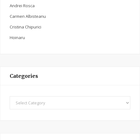
Andrei Rosca
Carmen Albisteanu
Cristina Chipurici
Hoinaru
Categories
C
a
t
e
g