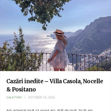
Cazări inedite – Villa Casola, Nocelle
& Positano
CALATORII
OCTOBER 10, 2022
Am așteptat mult să ajung aici. Atât de mult, încât am