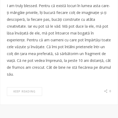
I am truly blessed. Pentru că există locuri în lumea asta care-
ți mângâie privirile, îți bucură fiecare colț de imaginație și-ți
descoperă, la fiecare pas, bucăți construite cu atâta
creativitate. Iar eu pot să le văd. Mă pot duce la ele, mă pot
lăsa învățată de ele, mă pot întoarce mai bogată în
experiențe. Pentru că am oameni cu care pot împărtăși toate
cele văzute și învățate. Că îmi pot întâlni prietenele într-un
colț din țara mea preferată, să sărbătorim un fragment de
viață. Că ne pot vedea împreună, la peste 10 ani distanță, cât
de frumos am crescut. Cât de bine ne stă fiecăreia pe drumul
său.
0
KEEP READING