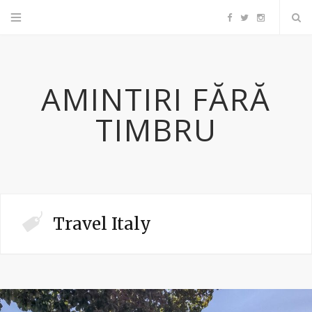
F
T
I
a
w
n
AMINTIRI FĂRĂ
c
i
s
TIMBRU
e
t
t
b
t
a
o
e
g
Travel Italy
o
r
r
k
a
m