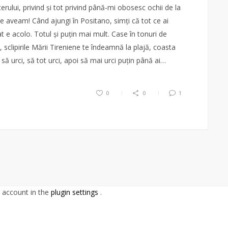
erului, privind și tot privind până-mi obosesc ochii de la
e aveam! Când ajungi în Positano, simți că tot ce ai
at e acolo. Totul și puțin mai mult. Case în tonuri de
 sclipirile Mării Tireniene te îndeamnă la plajă, coasta
să urci, să tot urci, apoi să mai urci puțin până ai…
0
0
1
 account in the
plugin settings
.