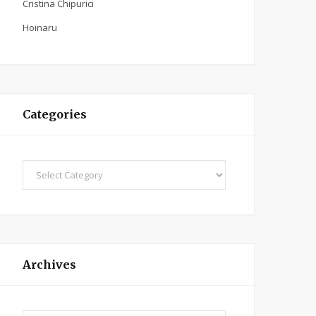
Cristina Chipurici
Hoinaru
Categories
C
a
t
e
g
o
Archives
r
i
e