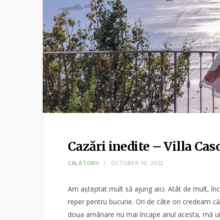
Cazări inedite – Villa Cas
CALATORII
OCTOBER 10, 2022
Am așteptat mult să ajung aici. Atât de mult, în
reper pentru bucurie. Ori de câte ori credeam că
doua amânare nu mai încape anul acesta, mă uit