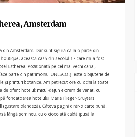
stherea, Amsterdam
 din Amsterdam. Dar sunt sigură că la o parte din
ip boutique, această casă din secolul 17 care mi-a fost
otel Estherea. Poziționată pe cel mai vechi canal,
 face parte din patrimoniul UNESCO și este o bijuterie de
ale și printuri botanice. Am petrecut ore cu ochii la toate
ea de oferit hotelul: micul-dejun extrem de variat, cu
după fondatoarea hotelului Maria Flieger-Gruyters.
all (gustare olandeză). Câteva pagini dintr-o carte bună,
asă lângă șemineu, cu o ciocolată caldă (pusă la