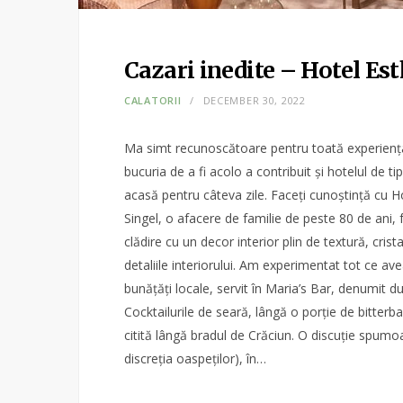
Cazari inedite – Hotel E
CALATORII
DECEMBER 30, 2022
Ma simt recunoscătoare pentru toată experiența
bucuria de a fi acolo a contribuit și hotelul de t
acasă pentru câteva zile. Faceți cunoștință cu H
Singel, o afacere de familie de peste 80 de ani,
clădire cu un decor interior plin de textură, crist
detaliile interiorului. Am experimentat tot ce av
bunățăți locale, servit în Maria’s Bar, denumit 
Cocktailurile de seară, lângă o porție de bitterb
citită lângă bradul de Crăciun. O discuție spumo
discreția oaspeților), în…