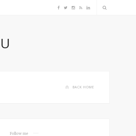
F
T
I
R
L
a
w
n
S
i
RU
c
i
s
S
n
e
t
t
k
b
t
a
e
o
e
g
d
BACK HOME
o
r
r
I
k
a
n
m
Follow me