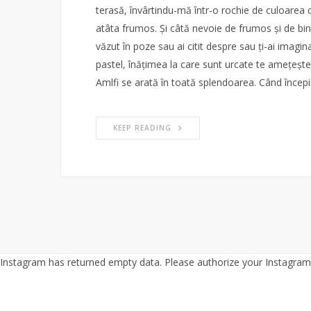
terasă, învârtindu-mă într-o rochie de culoarea c
atâta frumos. Și câtă nevoie de frumos și de bin
văzut în poze sau ai citit despre sau ți-ai imagin
pastel, înățimea la care sunt urcate te amețește,
Amlfi se arată în toată splendoarea. Când începi 
KEEP READING
Instagram has returned empty data. Please authorize your Instagram