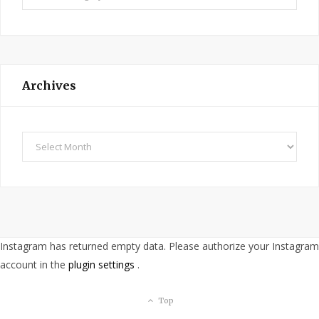
a
t
e
g
o
Archives
r
i
e
A
s
r
c
h
i
v
Instagram has returned empty data. Please authorize your Instagram
e
account in the
plugin settings
.
s
Top