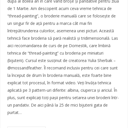
după al doilea an în care vând broșe și pandative pentru ziua
de 1 Martie. Am descoperit acum ceva vreme tehnica de
“thread-painting”, o broderie manuală care se folosește de
un singur fir de ață pentru a marca cât mai fin
întrepătrunderea culorilor, asemenea unei picturi. Această
tehnică face broderia să pară realistă și tridimensională. Las
aici recomandarea de curs de pe Domestik, care îmbină
tehnica de “thread-painting” cu broderia pe miniaturi
(bijuterii). Cursul este susținut de creatorea Yulia Sherbak –
@mossandfeather. Îl recomand inclusiv pentru cei care sunt
la început de drum în broderia manuală, este foarte bine
explicat tot procesul, în format video. Veți învăța tehnica
aplicată pe 3 pattern-uri diferite: albina, ciuperca și ariciul. În
plus, sunt explicați toți pașii pentru setarea unei broderii într-
un pandativ. De aici până la 25 de mici bijuterii gata de
purtat…