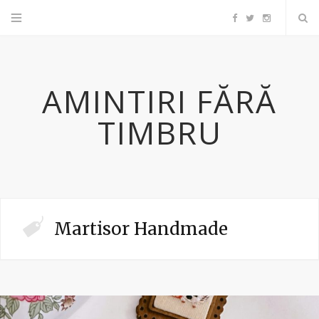
F
T
I
a
w
n
AMINTIRI FĂRĂ
c
i
s
TIMBRU
e
t
t
b
t
a
o
e
g
Martisor Handmade
o
r
r
k
a
m