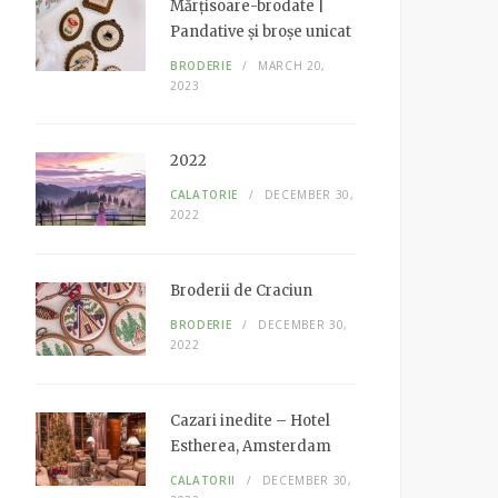
Mărțisoare-brodate |
o
r
r
I
Pandative și broșe unicat
k
a
n
m
BRODERIE
MARCH 20,
2023
2022
CALATORIE
DECEMBER 30,
2022
Broderii de Craciun
BRODERIE
DECEMBER 30,
2022
Cazari inedite – Hotel
Estherea, Amsterdam
CALATORII
DECEMBER 30,