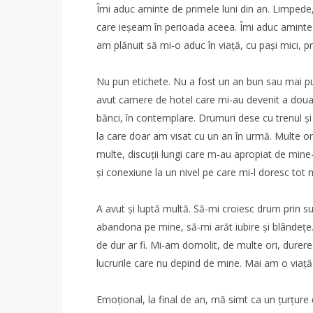
Îmi aduc aminte de primele luni din an. Limpede,
care ieșeam în perioada aceea. Îmi aduc aminte
am plănuit să mi-o aduc în viață, cu pași mici, pr
Nu pun etichete. Nu a fost un an bun sau mai puț
avut camere de hotel care mi-au devenit a doua 
bănci, în contemplare. Drumuri dese cu trenul și 
la care doar am visat cu un an în urmă. Multe ore 
multe, discuții lungi care m-au apropiat de min
și conexiune la un nivel pe care mi-l doresc tot 
A avut și luptă multă. Să-mi croiesc drum prin su
abandona pe mine, să-mi arăt iubire și blândețe
de dur ar fi. Mi-am domolit, de multe ori, durer
lucrurile care nu depind de mine. Mai am o viață 
Emoțional, la final de an, mă simt ca un țurțure 