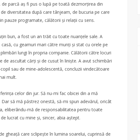
 de parcă aș fi pus o lupă pe toată dezmorțirea din
 de diversitatea după care tânjeam, de bucuria pe care
in pauze programate, călătorii și relații cu sens.
in bun, a fost un an trăit cu toate nuanțele sale. A
casă, cu geamuri mari către munți și stat cu orele pe
plimbări lungi în propria companie. Călătorii către locuri
de ascultat cărți și de cusut în liniște. A avut schimbări
e-copil sau de mine-adolescentă, concluzii vindecătoare
mai mult.
ferința celor din jur. Să nu-mi fac obicei din a mă
. Dar să mă păstrez onestă, să-mi spun adevărul, oricât
ea, eliberându-mă de responsabilitatea pentru toate
de lucrat cu mine și, sincer, abia aștept.
de gheață care sclipește în lumina soarelui, cuprinsă de