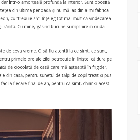
 dar într-o amorțeală profundă la interior. Sunt obosită
stețea din ultima perioadă și nu mă las din a-mi fabrica
eori, cu “trebuie să”. Înțeleg tot mai mult că vindecarea
 rănită. Cu mine, găsind bucurie și împlinire în ciuda
ste de ceva vreme. O să fiu atentă la ce simt, ce sunt,
ru primele ore ale zilei petrecute în liniște, căldura pe
ică de ciocolată de casă care mă așteaptă în frigider,
ele din casă, pentru sunetul de tălpi de copil trezit și pus
fac la fiecare final de an, pentru că simt, chiar și acest