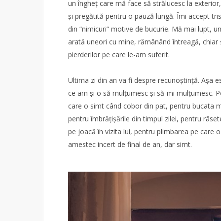
un îngheț care mă face să strălucesc la exterior,
și pregătită pentru o pauză lungă. Îmi accept tri
din “nimicuri” motive de bucurie. Mă mai lupt, un
arată uneori cu mine, rămânând întreagă, chiar și
pierderilor pe care le-am suferit.
Ultima zi din an va fi despre recunoștință. Așa e
ce am și o să mulțumesc și să-mi mulțumesc. Pent
care o simt când cobor din pat, pentru bucata m
pentru îmbrățișările din timpul zilei, pentru râset
pe joacă în vizita lui, pentru plimbarea pe care o 
amestec incert de final de an, dar simt.